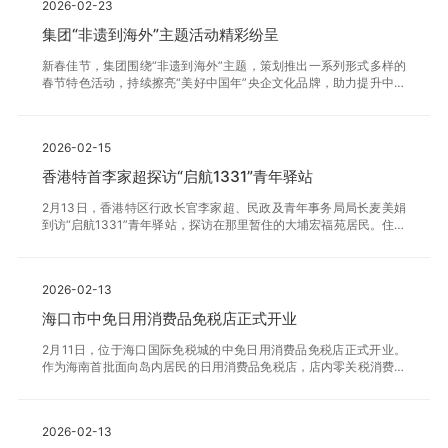
2026-02-23
集团“非遗到海外”主题活动精彩纷呈
新春佳节，集团围绕“非遗到海外”主题，策划推出一系列形式多样的
春节特色活动，持续擦亮“美好中国年”央企文化品牌，助力提升中华
传统文化的海外影响力。
2026-02-15
香港特首李家超探访“启航1331”青年驿站
2月13日，香港特区行政长官李家超、民政及青年事务局局长麦美娟
到访“启航1331”青年驿站，探访在那里暂住的大埔宏福苑居民。住户
对相关设施表示满意，并提到驿站除备有免费物资外，还设置共享厨
房、共享客厅等共享空间，盆菜宴等新春活动的举办更营造出守望相
助、互相关怀的气氛。
2026-02-13
海口市中免日用消费品免税店正式开业
2月11日，位于海口国际免税城的中免日用消费品免税店正式开业。
作为海南首批面向岛内居民的日用消费品免税店，店内零关税消费品
实行进口关税、增值税、消费税“三税全免”，真正让消费者享受实
惠。
2026-02-13