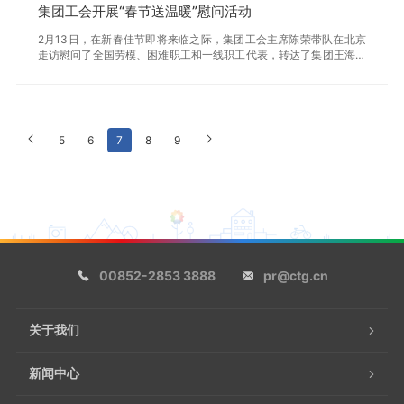
集团工会开展“春节送温暖”慰问活动
2月13日，在新春佳节即将来临之际，集团工会主席陈荣带队在北京
走访慰问了全国劳模、困难职工和一线职工代表，转达了集团王海民
董事长和范云军总经理的关心问候与新春祝福。
5
6
7
8
9
00852-2853 3888
pr@ctg.cn
关于我们
新闻中心