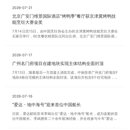
教育配套、吸引青年人才。香港中旅社发挥驻港央企跨境服务网络优
2026-07-21
势，针对内地赴港学生实际需求，推出A、B、C三级阶梯式服务包，
涵盖证件办理、校园融入、职场成长等全维度服务，全方位适配学生
北京广安门维景国际酒店“烤鸭季”餐厅获京津冀烤鸭技
不同阶段需求。中原投资旗下CampusOne Communities2026年预
能烹饪大赛金奖
计运营近2000个优质宿位，提供安全合规的居住保障。双方通过“硬
件运营+软性服务”的深度协同，构
7月14日至15日，由中国烹饪协会主办的京津冀烤鸭技能烹饪大赛在
石家庄举行，60支餐饮精英队伍同台比拼。北京广安门维景国际酒店
中餐厅“烤鸭季”代表队凭借扎实传统技艺、创新菜品思路与默契团队
协作，在一众老牌餐饮强队中脱颖而出，成功斩获团体金奖。赛事围
绕烤鸭坯预处理、挂炉烤制、片鸭刀工、配套宴席创新、风味搭配五
2026-07-17
大维度开展综合评审，既考验烤鸭传统技法功底，又鼓励贴合现代消
费的菜品创新，全方位检验参赛团队的综合专业能力。为备战本次大
广州名门府项目在建地块实现主体结构全面封顶
赛，“烤鸭季”团队反复调试晾鸭、控温、片鸭全流程标准，深挖京味
烤鸭传统底蕴；同时创新研发烤鸭佐餐凉菜、特色点心、精美摆盘，
7月13日，随着最后一方混凝土浇筑完成，中旅投资广州名门府项目F
平衡传统风味与市场大众用餐需求。比赛现场，团队成员
地块4栋住宅楼的主体结构全面封顶。该项目共包含6个住宅地块，其
中A/B地块待开发、C/D地块已陆续交付完成、在建的E/F地块均已实
现主体结构封顶。F地块4栋楼同步施工，涉及多工种交叉作业，施工
组织协调难度大。项目团队科学统筹、精细排布施工节奏，各条线紧
2026-07-16
密配合、高效联动，克服了场地条件复杂、工序穿插频繁等诸多挑
战，最终顺利实现同步推进、按期封顶的目标，展现了团队的专业能
“爱达・地中海号”迎来首位中国船长
力与执行力。自E、F地块开工以来，项目已累计获得QC成果国家级
奖2项、省部级奖9项、地级市奖9项，发表论文17篇，拆改加固补桩
日前，爱达邮轮宣布李斌出任“爱达・地中海号”船长，成为该船的首
技术获省建协科学技术奖1项，BIM国家级
位中国船长。李斌拥有二十余年航海经验，并全程参与今年“爱达·花
城号”海试工作。至此，爱达邮轮旗下两艘主力邮轮均由中国船长执
掌，在邮轮运营人才本土化方面再进一步。爱达邮轮还于近日发布海