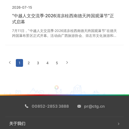
事实习生培训指导手册，针对甲板、轮机、船电三大海事核心岗位，
2026-07-15
定制见习学习体系。通过与实习生培养计划紧密衔接，未来将定向培
养逾百名中高级船员，为产业持续输送专业管理人才。未来，爱达邮
“中越人文交流季·2026清凉桂西南德天跨国观瀑节”正
轮将持续完善人才培养体系，打造高层次人才队伍，为助力中国邮轮
式启幕
产业高质量发展贡献力量。
7月11日，“中越人文交流季·2026清凉桂西南德天跨国观瀑节”在德天
跨国瀑布景区正式开幕。活动由广西旅游协会、崇左市文化旅游和体
育广电局指导，大新县文化旅游和体育广电局、中旅广西德天瀑布旅
游开发有限公司、广西大美大新旅游有限公司联合主办，并得到桂西
南22家景区支持，现场嘉宾、景区代表、渠道商代表以及近百名媒体
达人和七千余名游客共同见证活动启动。2026年-2027年是中越旅游
合作年，本次活动深度融合边境风情与景观资源，全面展现景区多元
1
2
3
4
5
化夏日体验和边境文旅发展新活力，创新推出系列暑期特色新玩法，
包含中越青少年徒步跨境交流季、德天瀑布落日音乐会、牛奶瀑布边
境营地、中越风情AI科技秀、悬崖咖啡奇遇
00852-2853 3888
pr@ctg.cn
关于我们