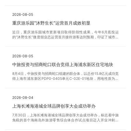
2026-08-05
重庆游乐园“沐野生长”运营首月成效初显
近日，重庆游乐园城市更新项目取得阶段性成果，今年6月底投运
的“沐野生长”微度假业态运营首月接待游客达到预期，印证了城市高
品质微度假产品的市场潜力。2024年，中旅国际联合重庆旅游集团
成立中旅西南平台公司，专项推进重庆游乐园城市更新项目。作为项
目全面改造升级前的先行示范场景，“沐野生长”微度假业态占地约40
2026-08-05
00平方米，深度融合了重庆本土地域特色与巴厘岛轻奢休闲度假风
格，打造出兼具自然野趣、潮流休闲的沉浸式消费场景，收获市民游
中旅投资与招商蛇口联合竞得上海浦东新区住宅地块
客广泛好评。此外，多家主流媒体对“沐野生长”进行报道，市区两级
文旅委及区政府对业态开展实地调研，重庆住建官方平台予以专题推
8月4日，中旅投资与招商蛇口组建的联合体，以总价15.8亿元成功竞
介，试点示范成效初显。此次首期业态顺利投运，起到预热
得上海市浦东新区PDP0-0405单元C-02E-01地块，用地性质为城
镇住宅用地，占地面积14,280.95㎡、规划建筑面积32,846.19㎡。地
块位于浦东新区唐镇板块，是浦东“一轴三廊”战略的重要节点，承接
张江科学城功能外溢需求。目前，中旅投资已在沪成功落地揽阅、观
2026-08-04
境、安澜、壹江臻邸等住宅项目。此次新获地块紧邻中旅投资与招商
蛇口去年联合推售的壹江臻邸项目，区位协同优势显著、有助于强化
上海长滩海港城全球品牌创享大会成功举办
区域深耕。项目将由双方联合操盘，中旅投资持股30%。中旅投资将
继续深化与行业头部企业的战略合作，充分吸收并运用已有开发经
7月30日，上海长滩海港城全球品牌创享大会成功举办，标志着中旅
验，高标准推进项目建设
免税的首个海南岛外旅游零售综合体合作试点项目迈入开业冲刺阶
段。上海长滩海港城项目是中旅免税培育壮大综合旅游零售业务的一
次重要尝试，项目总建筑面积达18万平方米，由上港瑞泰、中旅免