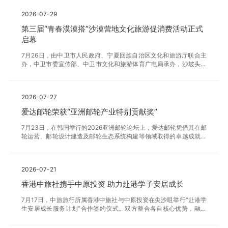
税、上海春竹集团枫叶小镇联合打造，融合市内免税、精品奥莱、餐
2026-07-29
饮娱乐、文化休闲、亲子体验等多元业态，致力打造北上海城市微度
假新地标。会上，上港集团、中旅免税、上海春竹集团三方代表表
第三届“青春漠漠搭”沙漠营地文化旅游促消费活动正式
示，将整合优势资源、强化协同运营，携手构建可持续发展的商业生
启幕
态圈。现场完成多组品牌集中签约，覆盖时尚男女装、运动休闲、潮
流集合、美妆香化、生活超市及餐饮美食等领域。按照计划，上海长
7月26日，由中卫市人民政府、宁夏回族自治区文化和旅游厅联合主
滩
办，中卫市委宣传部、中卫市文化和旅游体育广电局承办，沙坡头旅
游景区协办的第三届“青春漠漠搭”沙漠营地文化旅游促消费活动在沙
坡头景区正式启幕。启动仪式分为《丝路华章》《瀚海逐梦》《星向
未来》三大篇章，融合本土人文、非遗风情与青春潮流，打造9个兼
2026-07-27
具艺术性与地域性的原创精品文艺节目，生动勾勒出中卫市的自然之
美、产业之盛、城市之韵，为现场观众带来一场震撼视听盛宴。历经
爱达邮轮荣获“亚洲邮轮产业特别贡献奖”
两届匠心打磨与深耕迭代，“青春漠漠搭”已成长为宁夏特色鲜明、声
量广泛、深受青年喜爱的原创青春文旅标杆IP。活动以大漠星空文旅
7月23日，在韩国举行的2026亚洲邮轮论坛上，爱达邮轮凭借其在邮
场景为核心，聚焦夜间文旅消费新赛道，有效带火沙漠星空
轮运营、邮轮设计建造及邮轮生态系统构建等领域取得的卓越成就，
荣获“亚洲邮轮产业特别贡献奖”。该奖项由亚洲邮轮论坛组委会及亚
洲邮轮领袖联盟联合颁发，旨在表彰对亚洲邮轮产业发展产生深远影
响的标杆企业。此次斩获“亚洲邮轮产业特别贡献奖”，是爱达邮轮继
2026-07-21
去年获得“亚洲最佳邮轮公司奖”后收获的又一行业重磅荣誉，标志着
其助力亚洲邮轮经济发展的成果得到行业认可。爱达邮轮将继续秉持
香港中旅社携手中原投资 助力赴港学子安居成长
开放合作的发展思路，联动区域内各类行业伙伴，合力推动亚洲邮轮
产业高质量发展。
7月17日，中旅旅行所属香港中旅社与中原投资在尖沙咀举行“赴港学
生安居成长服务计划”合作签约仪式。双方整合各自核心优势，融合
标准化学生公寓运营与跨境综合服务，构建覆盖行前准备、抵港适
应、在校支持与毕业发展的全周期安居成长体系，助力香港优化国际