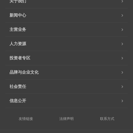
关于我们
新闻中心
主营业务
人力资源
投资者专区
品牌与企业文化
社会责任
信息公开
友情链接
法律声明
联系方式