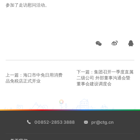
参加了走访慰问活动。
下一篇：集团召开一季度直属
上一篇：海口市中免日用消费
二级公司 外部董事沟通会暨
品免税店正式开业
董事会建设调度会
00852-2853 3888
pr@ctg.cn