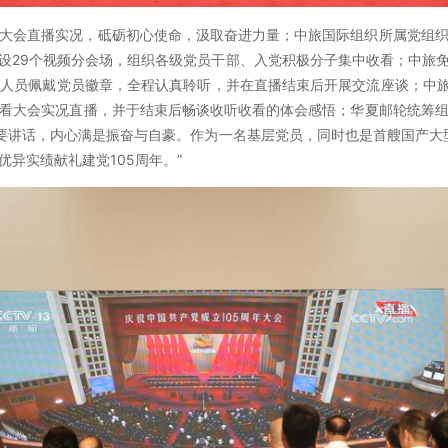
大会直播实况，砥砺初心使命，汲取奋进力量；中旅国际组织所属党组
设29个视频分会场，组织各级党员干部、入党积极分子集中收看；中旅
人员佩戴党员徽章，全程认真聆听，并在直播结束后开展交流座谈；中旅
看大会实况直播，并于结束后畅谈收听收看的体会感悟；华夏邮轮统筹
重要讲话，内心满是振奋与自豪。作为一名基层党员，同时也是首艘国产大
异实绩献礼建党105周年。”