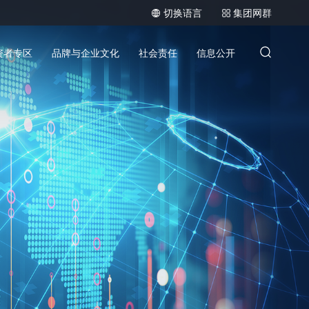
切换语言
集团网群
资者专区
品牌与企业文化
社会责任
信息公开