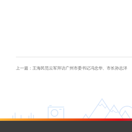
上一篇：王海民范云军拜访广州市委书记冯忠华、市长孙志洋