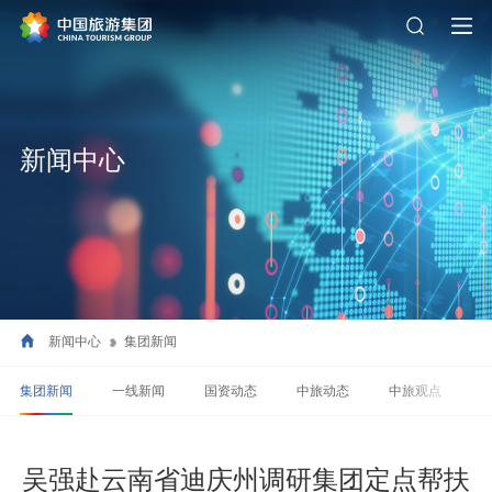
新闻中心
新闻中心
集团新闻
集团新闻
一线新闻
国资动态
中旅动态
中旅观点
吴强赴云南省迪庆州调研集团定点帮扶