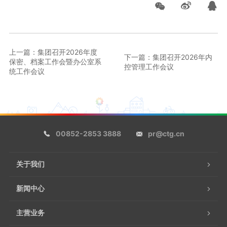
上一篇：集团召开2026年度
下一篇：集团召开2026年内
保密、档案工作会暨办公室系
控管理工作会议
统工作会议
00852-2853 3888
pr@ctg.cn
关于我们
新闻中心
主营业务