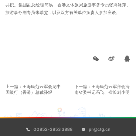
共识。集团副总经理简易，香港文体旅局旅游事务专员张冯泳萍、
旅游事务副专员朱瑞雯，以及双方有关单位负责人参加座谈。
上一篇：王海民范云军会见中
下一篇：王海民范云军拜会海
国银行（香港）总裁孙煜
南省委书记冯飞、省长刘小明
00852-2853 3888
pr@ctg.cn