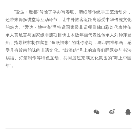
“爱达・魔都”号除了举办写春联、剪纸等传统手工艺活动外，
还带来舞狮讲堂等互动环节，让中外旅客近距离感受中华传统文化
的魅力。“爱达・地中海”号特邀国家级非遗项目佛山彩灯代表性传
承人黄敏言与国家级非遗项目佛山木版年画代表性传承人刘钟萍登
船，指导旅客制作寓意 "鱼跃福来" 的迷你彩灯，刷印吉祥年画，感
受具有岭南韵味的非遗文化。“鼓浪屿”号上的旅客们踊跃参与书法
赐福、灯笼制作等特色互动，共同度过充满文化氛围的“海上中国
年”。