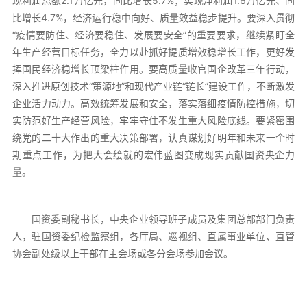
现利润总额2.1万亿元，同比增长5.7%；实现净利润1.6万亿元、同
比增长4.7%，经济运行稳中向好、质量效益稳步提升。要深入贯彻
“疫情要防住、经济要稳住、发展要安全”的重要要求，继续紧盯全
年生产经营目标任务，全力以赴抓好提质增效稳增长工作，更好发
挥国民经济稳增长顶梁柱作用。要高质量收官国企改革三年行动，
深入推进原创技术“策源地”和现代产业链“链长”建设工作，不断激发
企业活力动力。高效统筹发展和安全，落实落细疫情防控措施，切
实防范好生产经营风险，牢牢守住不发生重大风险底线。要紧密围
绕党的二十大作出的重大决策部署，认真谋划好明年和未来一个时
期重点工作，为把大会绘就的宏伟蓝图变成现实贡献国资央企力
量。
国资委副秘书长，中央企业领导班子成员及集团总部部门负责
人，驻国资委纪检监察组，各厅局、巡视组、直属事业单位、直管
协会副处级以上干部在主会场或各分会场参加会议。